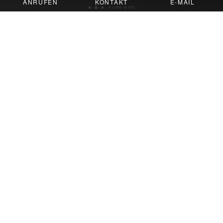
ANRUFEN
KONTAKT
E-MAIL
🧠 + 🖥️ + 👤 = 💕
© 2026 - by YOO
Reparatur der Scheibe möglich
wenn…
der Glasschaden nicht größer als eine
2€ Münze ist.
das Fahrersichtfeld unversehrt ist.
die Folie im Inneren der Scheibe nicht
beschädigt ist.
Austausch der Scheibe nötig
wenn…