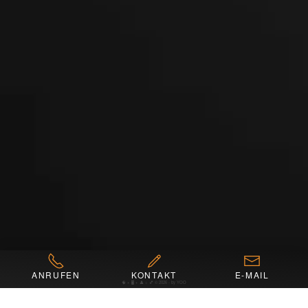
ANRUFEN
KONTAKT
E-MAIL
🧠 + 🖥️ + 👤 = 💕
© 2026 - by YOO