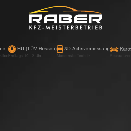
3D-Achsvermessung
ice
HU (TÜV Hessen)
Karos
Reparaturen
Freitags 10-12 Uhr
ktion
Modernste Technik